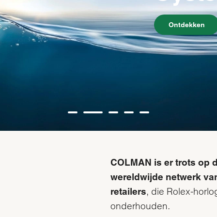
Ontdekken
‭COLMAN‬ is er trots op 
wereldwijde netwerk van
,
die Rolex-horl
retailers
onderhouden.