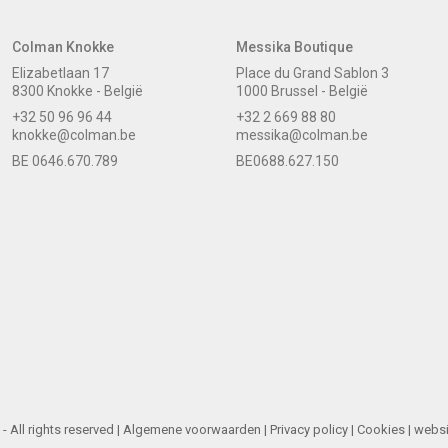
Colman Knokke
Messika Boutique
Elizabetlaan 17
Place du Grand Sablon 3
8300 Knokke - België
1000 Brussel - België
+32 50 96 96 44
+32 2 669 88 80
knokke@colman.be
messika@colman.be
BE 0646.670.789
BE0688.627.150
 All rights reserved |
Algemene voorwaarden
|
Privacy policy
|
Cookies
| webs