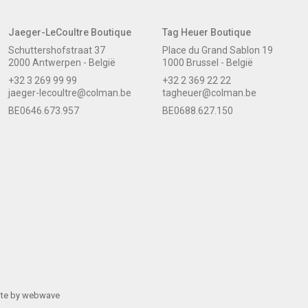
Jaeger-LeCoultre Boutique
Tag Heuer Boutique
Schuttershofstraat 37
Place du Grand Sablon 19
2000 Antwerpen - België
1000 Brussel - België
+32 3 269 99 99
+32 2 369 22 22
jaeger-lecoultre@colman.be
tagheuer@colman.be
BE0646.673.957
BE0688.627.150
ite by
webwave