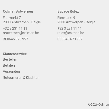
Colman Antwerpen
Espace Rolex
Eiermarkt 7
Eiermarkt 9
2000 Antwerpen - België
2000 Antwerpen - België
+32 3 231 11 11
+32 3 231 11 11
antwerpen@colman.be
rolex@colman.be
BE0646.673.957
BE0646.673.957
Klantenservice
Bestellen
Betalen
Verzenden
Retourneren & Klachten
©2026 Colman -