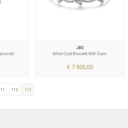
JBS
diamonds
White Gold Bracelet With Diam.
€ 7 900,00
111
112
113