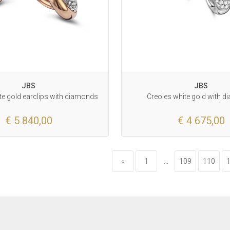
JBS
JBS
te gold earclips with diamonds
Creoles white gold with 
€ 5 840,00
€ 4 675,00
«
1
...
109
110