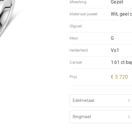
Gezet
Afwerking:
Wit, geel 
Materiaal juweel:
Slijpsel:
G
Kleur:
Vs1
Helderheid:
1.61 ct bag
Caraat:
€ 5 720
Prijs:
Edelmetaal
Ringmaat