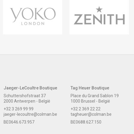
Jaeger-LeCoultre Boutique
Tag Heuer Boutique
Schuttershofstraat 37
Place du Grand Sablon 19
2000 Antwerpen - België
1000 Brussel - België
+32 3 269 99 99
+32 2 369 22 22
jaeger-lecoultre@colman.be
tagheuer@colman.be
BE0646.673.957
BE0688.627.150