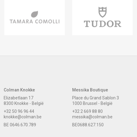
Colman Knokke
Messika Boutique
Elizabetlaan 17
Place du Grand Sablon 3
8300 Knokke - België
1000 Brussel - België
+32 50 96 96 44
+32 2 669 88 80
knokke@colman.be
messika@colman.be
BE 0646.670.789
BE0688.627.150