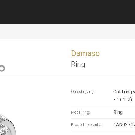
Damaso
Ring
Gold ring 
Omschrijving:
- 1.61 ct)
Ring
Model ring:
1AN0271
Product referentie: