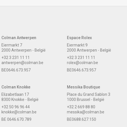
Colman Antwerpen
Espace Rolex
Eiermarkt 7
Eiermarkt 9
2000 Antwerpen - België
2000 Antwerpen - België
+32 3 231 11 11
+32 3 231 11 11
antwerpen@colman.be
rolex@colman.be
BE0646.673.957
BE0646.673.957
Colman Knokke
Messika Boutique
Elizabetlaan 17
Place du Grand Sablon 3
8300 Knokke - België
1000 Brussel - België
+32 50 96 96 44
+32 2 669 88 80
knokke@colman.be
messika@colman.be
BE 0646.670.789
BE0688.627.150