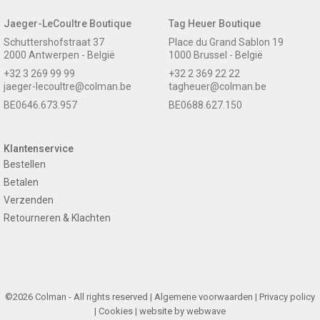
Jaeger-LeCoultre Boutique
Tag Heuer Boutique
Schuttershofstraat 37
Place du Grand Sablon 19
2000 Antwerpen - België
1000 Brussel - België
+32 3 269 99 99
+32 2 369 22 22
jaeger-lecoultre@colman.be
tagheuer@colman.be
BE0646.673.957
BE0688.627.150
Klantenservice
Bestellen
Betalen
Verzenden
Retourneren & Klachten
©2026 Colman - All rights reserved |
Algemene voorwaarden
|
Privacy policy
|
Cookies
| website by
webwave