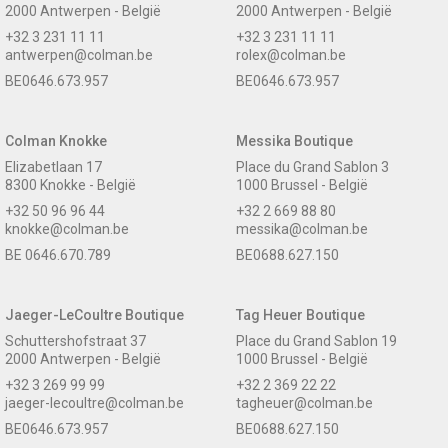
2000 Antwerpen - België
2000 Antwerpen - België
+32 3 231 11 11
+32 3 231 11 11
antwerpen@colman.be
rolex@colman.be
BE0646.673.957
BE0646.673.957
Colman Knokke
Messika Boutique
Elizabetlaan 17
Place du Grand Sablon 3
8300 Knokke - België
1000 Brussel - België
+32 50 96 96 44
+32 2 669 88 80
knokke@colman.be
messika@colman.be
BE 0646.670.789
BE0688.627.150
Jaeger-LeCoultre Boutique
Tag Heuer Boutique
Schuttershofstraat 37
Place du Grand Sablon 19
2000 Antwerpen - België
1000 Brussel - België
+32 3 269 99 99
+32 2 369 22 22
jaeger-lecoultre@colman.be
tagheuer@colman.be
BE0646.673.957
BE0688.627.150