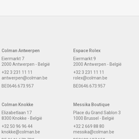
Colman Antwerpen
Espace Rolex
Eiermarkt 7
Eiermarkt 9
2000 Antwerpen - België
2000 Antwerpen - België
+32 3 231 11 11
+32 3 231 11 11
antwerpen@colman.be
rolex@colman.be
BE0646.673.957
BE0646.673.957
Colman Knokke
Messika Boutique
Elizabetlaan 17
Place du Grand Sablon 3
8300 Knokke - België
1000 Brussel - België
+32 50 96 96 44
+32 2 669 88 80
knokke@colman.be
messika@colman.be