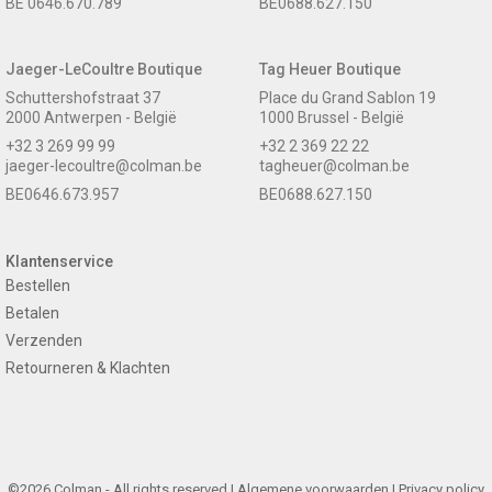
BE 0646.670.789
BE0688.627.150
Jaeger-LeCoultre Boutique
Tag Heuer Boutique
Schuttershofstraat 37
Place du Grand Sablon 19
2000 Antwerpen - België
1000 Brussel - België
+32 3 269 99 99
+32 2 369 22 22
jaeger-lecoultre@colman.be
tagheuer@colman.be
BE0646.673.957
BE0688.627.150
Klantenservice
Bestellen
Betalen
Verzenden
Retourneren & Klachten
©2026 Colman - All rights reserved |
Algemene voorwaarden
|
Privacy policy