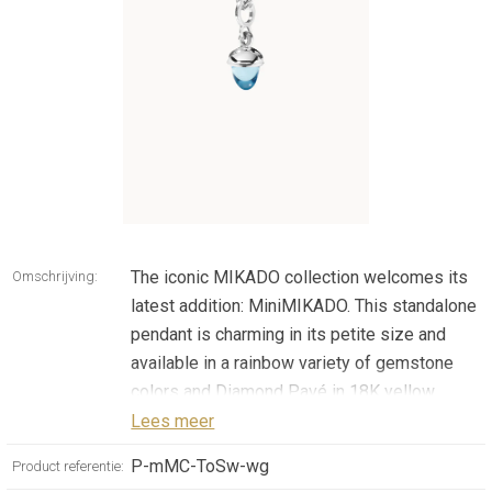
The iconic MIKADO collection welcomes its
Omschrijving:
latest addition: MiniMIKADO. This standalone
pendant is charming in its petite size and
available in a rainbow variety of gemstone
colors and Diamond Pavé in 18K yellow,
white and rose gold. Ideal for mix & match,
Lees meer
collecting and gifting, MiniMIKADO Pendants
P-mMC-ToSw-wg
Product referentie:
can be threaded onto a delicate choker-style