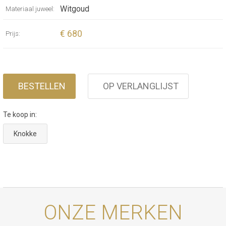
chain, knotted onto a leather cord with other
Witgoud
Materiaal juweel:
MIKADO Pendants, and integrated into other
TAMARA COMOLLI collections.
€ 680
Prijs:
BESTELLEN
OP VERLANGLIJST
Te koop in:
Knokke
ONZE MERKEN