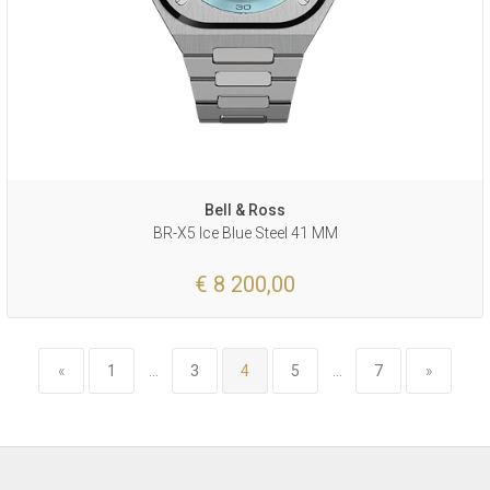
Bell & Ross
BR-X5 Ice Blue Steel 41 MM
€ 8 200,00
«
1
...
3
4
5
...
7
»