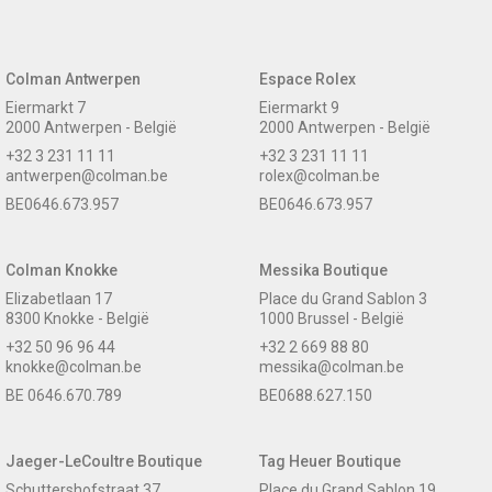
Colman Antwerpen
Espace Rolex
Eiermarkt 7
Eiermarkt 9
2000 Antwerpen - België
2000 Antwerpen - België
+32 3 231 11 11
+32 3 231 11 11
antwerpen@colman.be
rolex@colman.be
BE0646.673.957
BE0646.673.957
Colman Knokke
Messika Boutique
Elizabetlaan 17
Place du Grand Sablon 3
8300 Knokke - België
1000 Brussel - België
+32 50 96 96 44
+32 2 669 88 80
knokke@colman.be
messika@colman.be
BE 0646.670.789
BE0688.627.150
Jaeger-LeCoultre Boutique
Tag Heuer Boutique
Schuttershofstraat 37
Place du Grand Sablon 19