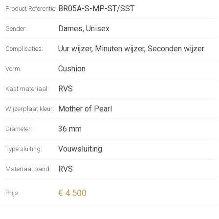
a new 36 mm diameter, eagerly anticipated by
BR05A-S-MP-ST/SST
Product Referentie:
lovers of chic watches. New heights of refinement
Dames, Unisex
Gender:
and subtlety.
Uur wijzer, Minuten wijzer, Seconden wijzer
Complicaties:
Cushion
Vorm:
RVS
Kast materiaal:
Mother of Pearl
Wijzerplaat kleur:
36 mm
Diameter:
Vouwsluiting
Type sluiting:
RVS
Materiaal band:
€ 4 500
Prijs: