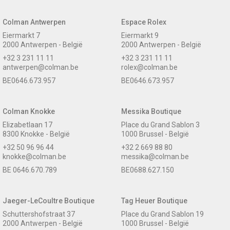
Colman Antwerpen
Espace Rolex
Eiermarkt 7
Eiermarkt 9
2000 Antwerpen - België
2000 Antwerpen - België
+32 3 231 11 11
+32 3 231 11 11
antwerpen@colman.be
rolex@colman.be
BE0646.673.957
BE0646.673.957
Colman Knokke
Messika Boutique
Elizabetlaan 17
Place du Grand Sablon 3
8300 Knokke - België
1000 Brussel - België
+32 50 96 96 44
+32 2 669 88 80
knokke@colman.be
messika@colman.be
BE 0646.670.789
BE0688.627.150
Jaeger-LeCoultre Boutique
Tag Heuer Boutique
Schuttershofstraat 37
Place du Grand Sablon 19
2000 Antwerpen - België
1000 Brussel - België