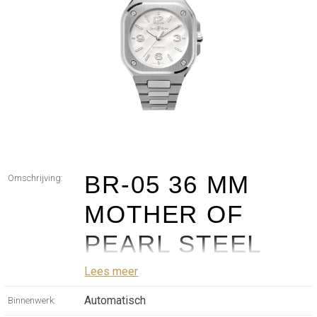
BR-05 36 MM
Omschrijving:
MOTHER OF
PEARL STEEL
36 MM
Lees meer
Automatisch
Binnenwerk:
Bell & Ross has reinvented its elegant city watch in