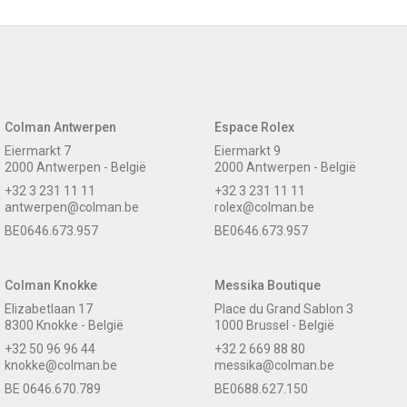
Colman Antwerpen
Espace Rolex
Eiermarkt 7
Eiermarkt 9
2000 Antwerpen - België
2000 Antwerpen - België
+32 3 231 11 11
+32 3 231 11 11
antwerpen@colman.be
rolex@colman.be
BE0646.673.957
BE0646.673.957
Colman Knokke
Messika Boutique
Elizabetlaan 17
Place du Grand Sablon 3
8300 Knokke - België
1000 Brussel - België
+32 50 96 96 44
+32 2 669 88 80
knokke@colman.be
messika@colman.be
BE 0646.670.789
BE0688.627.150