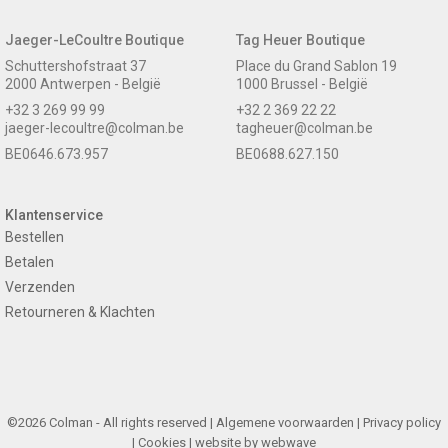
Jaeger-LeCoultre Boutique
Tag Heuer Boutique
Schuttershofstraat 37
Place du Grand Sablon 19
2000 Antwerpen - België
1000 Brussel - België
+32 3 269 99 99
+32 2 369 22 22
jaeger-lecoultre@colman.be
tagheuer@colman.be
BE0646.673.957
BE0688.627.150
Klantenservice
Bestellen
Betalen
Verzenden
Retourneren & Klachten
©2026 Colman - All rights reserved |
Algemene voorwaarden
|
Privacy policy
|
Cookies
| website by
webwave