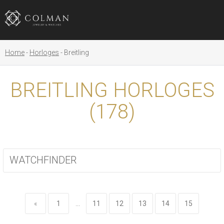
Home
Horloges
Breitling
BREITLING HORLOGES
(
178
)
WATCHFINDER
«
1
...
11
12
13
14
15