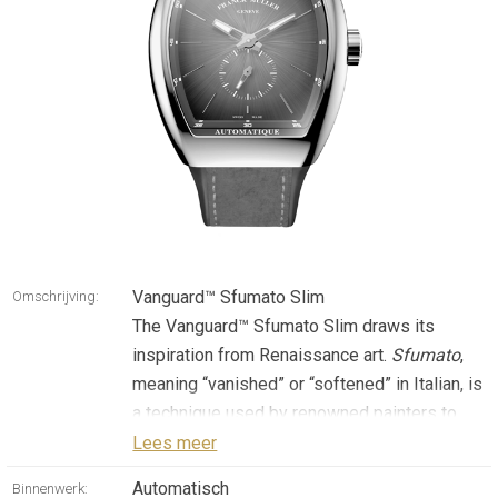
Vanguard™ Sfumato Slim
Omschrijving:
The Vanguard™ Sfumato Slim draws its
inspiration from Renaissance art.
Sfumato
,
meaning “vanished” or “softened” in Italian, is
a technique used by renowned painters to
create a sense of depth and atmosphere
Lees meer
through subtle gradations of tone and colour,
Automatisch
Binnenwerk: