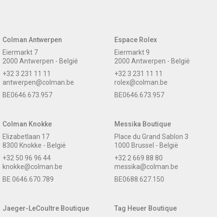
Colman Antwerpen
Espace Rolex
Eiermarkt 7
Eiermarkt 9
2000 Antwerpen - België
2000 Antwerpen - België
+32 3 231 11 11
+32 3 231 11 11
antwerpen@colman.be
rolex@colman.be
BE0646.673.957
BE0646.673.957
Colman Knokke
Messika Boutique
Elizabetlaan 17
Place du Grand Sablon 3
8300 Knokke - België
1000 Brussel - België
+32 50 96 96 44
+32 2 669 88 80
knokke@colman.be
messika@colman.be
BE 0646.670.789
BE0688.627.150
Jaeger-LeCoultre Boutique
Tag Heuer Boutique