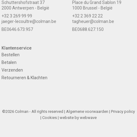
Schuttershofstraat 37
Place du Grand Sablon 19
2000 Antwerpen - België
1000 Brussel - België
+32 3 269 99 99
+32 2 369 22 22
jaeger-lecoultre@colman.be
tagheuer@colman.be
BE0646.673.957
BE0688.627.150
Klantenservice
Bestellen
Betalen
Verzenden
Retourneren & Klachten
©2026 Colman - All rights reserved |
Algemene voorwaarden
|
Privacy policy
|
Cookies
| website by
webwave