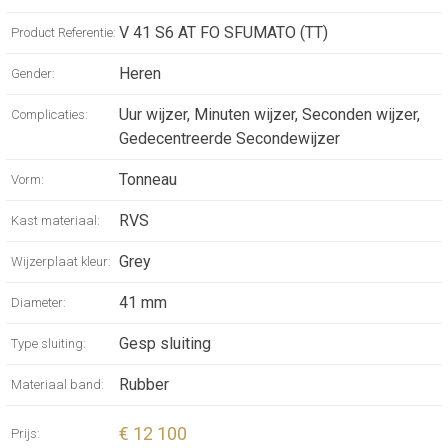
avoiding harsh lines. Much like a vignette in
classic film, where the edges darken to guide
V 41 S6 AT FO SFUMATO (TT)
Product Referentie:
the eye inward, the dial’s fading tones invite
Heren
Gender:
quiet focus and contemplation.
Uur wijzer, Minuten wijzer, Seconden wijzer,
Complicaties:
Gedecentreerde Secondewijzer
Tonneau
Vorm:
RVS
Kast materiaal:
Grey
Wijzerplaat kleur:
41 mm
Diameter:
Gesp sluiting
Type sluiting:
Rubber
Materiaal band:
€ 12 100
Prijs: