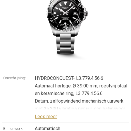
HYDROCONQUEST- L3.779.4.56.6
Omschrijving:
Automaat horloge, Ø 39.00 mm, roestvrij staal
en keramische ring, L3.779.4.56.6
Datum, zelfopwindend mechanisch uurwerk
met 25.200 vibraties per uur, een balansveer
van monokristallijn silicium en een
Lees meer
gangreserve van ongeveer 72 uur.
Automatisch
Binnenwerk: