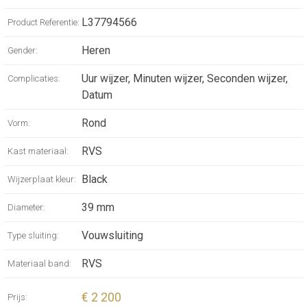
Geschroefde kroon unidirectioneel draaiende
bezel, tot 30 bar, krasbestendig saffierglas
L37794566
Product Referentie:
met meerdere lagen anti-reflecterende
Heren
Gender:
coating aan beide zijden.
Zwart gepolijst wijzerplaat, zwitsers super-
Uur wijzer, Minuten wijzer, Seconden wijzer,
Complicaties:
luminova®.
Datum
Roestvrij staal band, met dubbele
Rond
Vorm:
veiligheidsvouwsluiting met micro-
aanpassingssysteem.
RVS
Kast materiaal:
Black
Wijzerplaat kleur:
39 mm
Diameter:
Vouwsluiting
Type sluiting:
RVS
Materiaal band:
€ 2 200
Prijs: