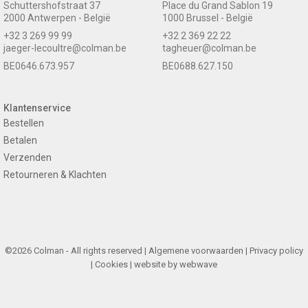
Schuttershofstraat 37
Place du Grand Sablon 19
2000 Antwerpen - België
1000 Brussel - België
+32 3 269 99 99
+32 2 369 22 22
jaeger-lecoultre@colman.be
tagheuer@colman.be
BE0646.673.957
BE0688.627.150
Klantenservice
Bestellen
Betalen
Verzenden
Retourneren & Klachten
©2026 Colman - All rights reserved |
Algemene voorwaarden
|
Privacy policy
|
Cookies
| website by
webwave