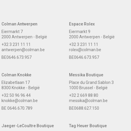
Colman Antwerpen
Espace Rolex
Eiermarkt 7
Eiermarkt 9
2000 Antwerpen - België
2000 Antwerpen - België
+32 3 231 11 11
+32 3 231 11 11
antwerpen@colman.be
rolex@colman.be
BE0646.673.957
BE0646.673.957
Colman Knokke
Messika Boutique
Elizabetlaan 17
Place du Grand Sablon 3
8300 Knokke - België
1000 Brussel - België
+32 50 96 96 44
+32 2 669 88 80
knokke@colman.be
messika@colman.be
BE 0646.670.789
BE0688.627.150
Jaeger-LeCoultre Boutique
Tag Heuer Boutique