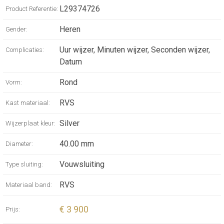
sapphire crystal, with several layers of anti-
L29374726
Product Referentie:
reflective coating on both sides.
Heren
Gender:
Sunray silver dial.
Stainless steel band, with double security
Uur wijzer, Minuten wijzer, Seconden wijzer,
Complicaties:
folding clasp with micro adjustment system.
Datum
Rond
Vorm:
RVS
Kast materiaal:
Silver
Wijzerplaat kleur:
40.00 mm
Diameter:
Vouwsluiting
Type sluiting:
RVS
Materiaal band:
€ 3 900
Prijs: