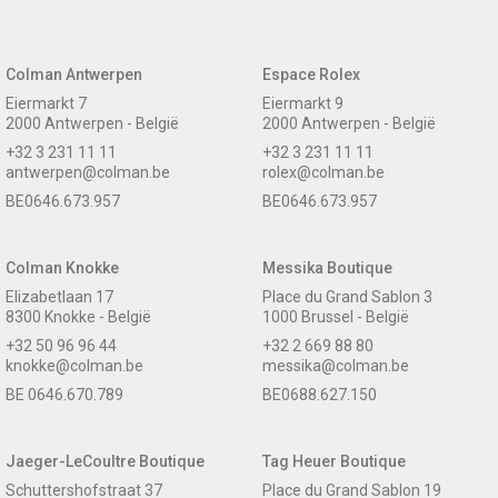
Colman Antwerpen
Espace Rolex
Eiermarkt 7
Eiermarkt 9
2000 Antwerpen - België
2000 Antwerpen - België
+32 3 231 11 11
+32 3 231 11 11
antwerpen@colman.be
rolex@colman.be
BE0646.673.957
BE0646.673.957
Colman Knokke
Messika Boutique
Elizabetlaan 17
Place du Grand Sablon 3
8300 Knokke - België
1000 Brussel - België
+32 50 96 96 44
+32 2 669 88 80
knokke@colman.be
messika@colman.be
BE 0646.670.789
BE0688.627.150
Jaeger-LeCoultre Boutique
Tag Heuer Boutique
Schuttershofstraat 37
Place du Grand Sablon 19