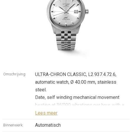
ULTRA-CHRON CLASSIC, L2.937.4.72.6,
Omschrijving:
automatic watch, Ø 40.00 mm, stainless
steel.
Date, self winding mechanical movement
beating at 36'000 vibrations per hour, with a
monocrystalline silicon balance-spring power
Lees meer
reserve up to 52 hours.
Automatisch
Binnenwerk:
Water-resistant to 5 bar, scratch-resistant