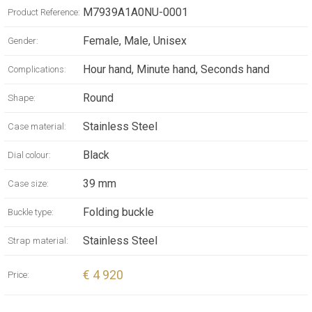
kast is vernieuwd, maar ook het uiterlijk. Op
M7939A1A0NU-0001
Product Reference:
het eerste gezicht is al duidelijk te zien dat
Female, Male, Unisex
Gender:
op de wijzerplaat nu nog maar twee regels
tekst staan, net als op alle TUDOR Master
Hour hand, Minute hand, Seconds hand
Complications:
Chronometer-gecertificeerde horloges, maar
Round
Shape:
wie beter kijkt, ziet ook dat de wijzers
smaller zijn aan de basis en dat de bezel en
Stainless Steel
Case material:
kroon er anders uitzien.
Black
Dial colour:
39 mm
Case size:
Folding buckle
Buckle type:
Stainless Steel
Strap material:
€ 4 920
Price: