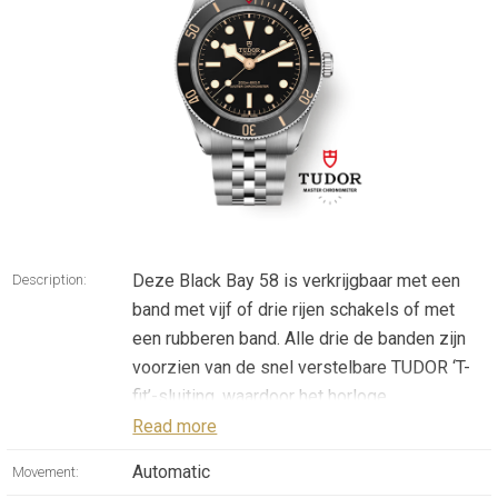
Deze Black Bay 58 is verkrijgbaar met een
Description:
band met vijf of drie rijen schakels of met
een rubberen band. Alle drie de banden zijn
voorzien van de snel verstelbare TUDOR ‘T-
fit’-sluiting, waardoor het horloge
comfortabeler dan ooit is. Bovendien heeft
Read more
de kast een nieuwe dikte van 11,7 mm
Automatic
Movement:
gekregen. Niet alleen het ontwerp van de