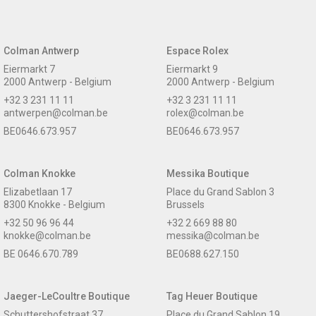
Colman Antwerp
Espace Rolex
Eiermarkt 7
Eiermarkt 9
2000 Antwerp - Belgium
2000 Antwerp - Belgium
+32 3 231 11 11
+32 3 231 11 11
antwerpen@colman.be
rolex@colman.be
BE0646.673.957
BE0646.673.957
Colman Knokke
Messika Boutique
Elizabetlaan 17
Place du Grand Sablon 3
8300 Knokke - Belgium
Brussels
+32 50 96 96 44
+32 2 669 88 80
knokke@colman.be
messika@colman.be
BE 0646.670.789
BE0688.627.150
Jaeger-LeCoultre Boutique
Tag Heuer Boutique
Schuttershofstraat 37
Place du Grand Sablon 19