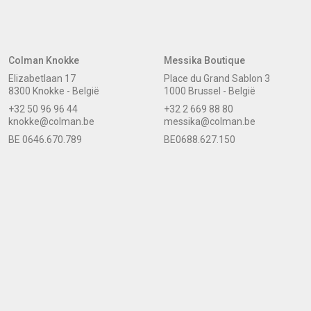
Colman Knokke
Messika Boutique
Elizabetlaan 17
Place du Grand Sablon 3
8300 Knokke - België
1000 Brussel - België
+32 50 96 96 44
+32 2 669 88 80
knokke@colman.be
messika@colman.be
BE 0646.670.789
BE0688.627.150