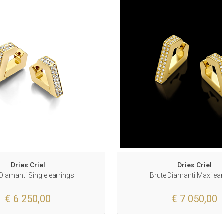
Dries Criel
Dries Criel
Diamanti Single earrings
Brute Diamanti Maxi ea
€ 6 250,00
€ 7 050,00