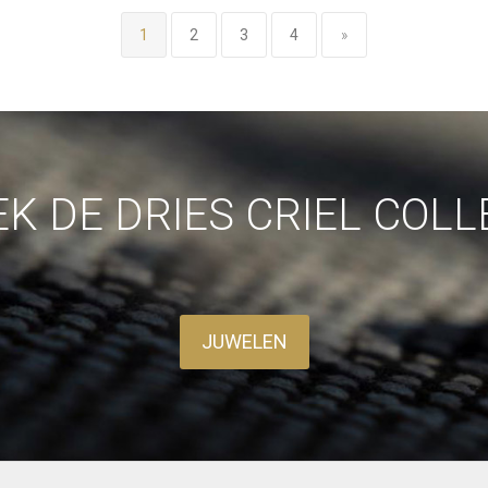
1
2
3
4
»
K DE DRIES CRIEL COLL
JUWELEN