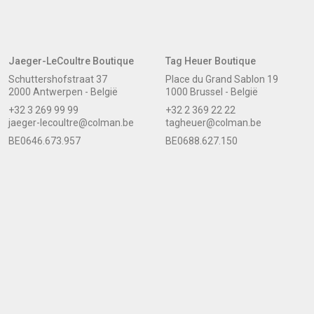
Jaeger-LeCoultre Boutique
Tag Heuer Boutique
Schuttershofstraat 37
Place du Grand Sablon 19
2000 Antwerpen - België
1000 Brussel - België
+32 3 269 99 99
+32 2 369 22 22
jaeger-lecoultre@colman.be
tagheuer@colman.be
BE0646.673.957
BE0688.627.150