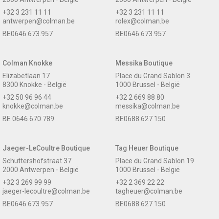
+32 3 231 11 11
+32 3 231 11 11
antwerpen@colman.be
rolex@colman.be
BE0646.673.957
BE0646.673.957
Colman Knokke
Messika Boutique
Elizabetlaan 17
Place du Grand Sablon 3
8300 Knokke - België
1000 Brussel - België
+32 50 96 96 44
+32 2 669 88 80
knokke@colman.be
messika@colman.be
BE 0646.670.789
BE0688.627.150
Jaeger-LeCoultre Boutique
Tag Heuer Boutique
Schuttershofstraat 37
Place du Grand Sablon 19
2000 Antwerpen - België
1000 Brussel - België
+32 3 269 99 99
+32 2 369 22 22
jaeger-lecoultre@colman.be
tagheuer@colman.be
BE0646.673.957
BE0688.627.150