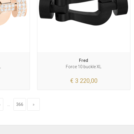
Fred
L
Force 10 buckle XL
€ 3 220,00
4
...
366
»