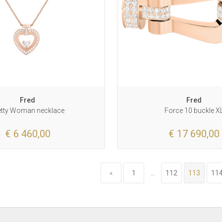
Fred
Fred
etty Woman necklace
Force 10 buckle X
€ 6 460,00
€ 17 690,00
«
1
...
112
113
11