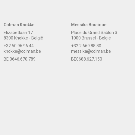
Colman Knokke
Messika Boutique
Elizabetlaan 17
Place du Grand Sablon 3
8300 Knokke - België
1000 Brussel - België
+32 50 96 96 44
+32 2 669 88 80
knokke@colman.be
messika@colman.be
BE 0646.670.789
BE0688.627.150