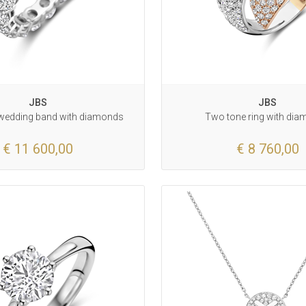
JBS
JBS
 wedding band with diamonds
Two tone ring with di
€ 11 600,00
€ 8 760,00