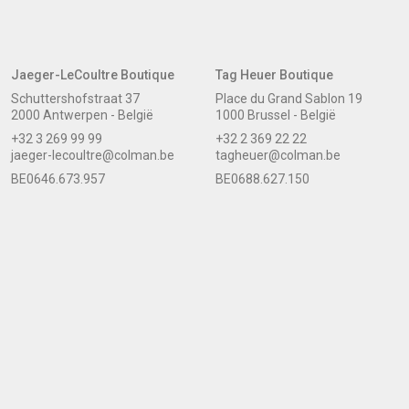
Jaeger-LeCoultre Boutique
Tag Heuer Boutique
Schuttershofstraat 37
Place du Grand Sablon 19
2000 Antwerpen - België
1000 Brussel - België
+32 3 269 99 99
+32 2 369 22 22
jaeger-lecoultre@colman.be
tagheuer@colman.be
BE0646.673.957
BE0688.627.150