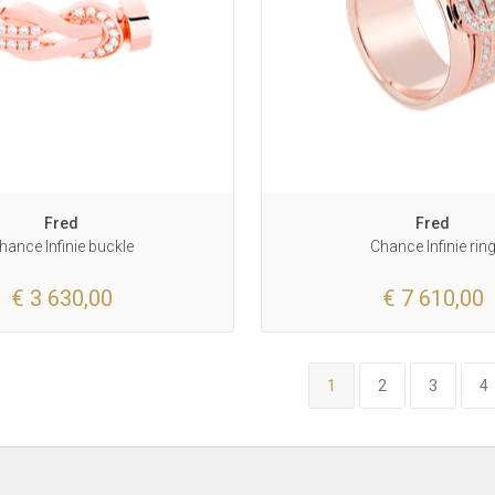
Fred
Fred
hance Infinie buckle
Chance Infinie rin
€ 3 630,00
€ 7 610,00
1
2
3
4