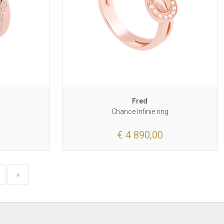
Fred
g
Chance Infinie ring
€ 4 890,00
»