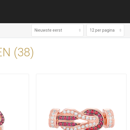
Nieuwste eerst
12 per pagina
N (
38
)