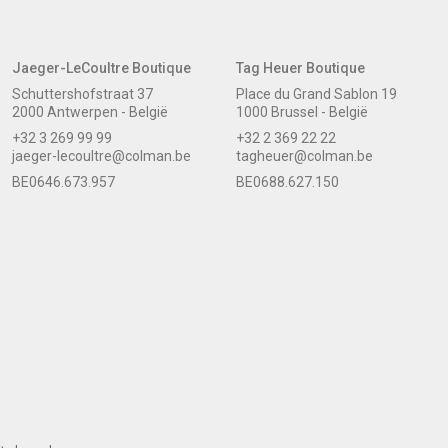
Jaeger-LeCoultre Boutique
Tag Heuer Boutique
Schuttershofstraat 37
Place du Grand Sablon 19
2000 Antwerpen - België
1000 Brussel - België
+32 3 269 99 99
+32 2 369 22 22
jaeger-lecoultre@colman.be
tagheuer@colman.be
BE0646.673.957
BE0688.627.150