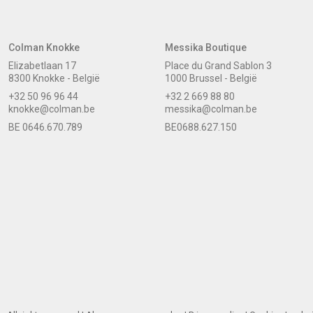
Colman Knokke
Messika Boutique
Elizabetlaan 17
Place du Grand Sablon 3
8300 Knokke - België
1000 Brussel - België
+32 50 96 96 44
+32 2 669 88 80
knokke@colman.be
messika@colman.be
BE 0646.670.789
BE0688.627.150