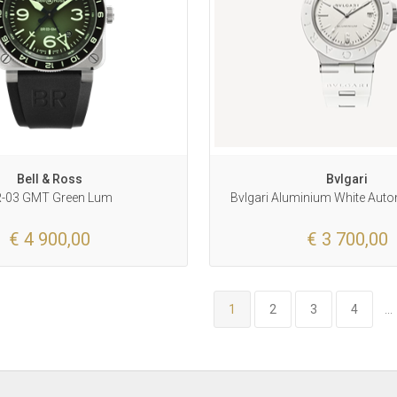
Bell & Ross
Bvlgari
-03 GMT Green Lum
Bvlgari Aluminium White Aut
€ 4 900,00
€ 3 700,00
1
2
3
4
...