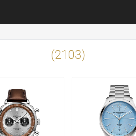
(
2103
)