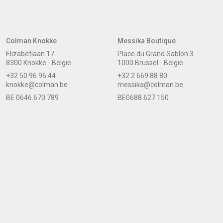
Colman Knokke
Messika Boutique
Elizabetlaan 17
Place du Grand Sablon 3
8300 Knokke - België
1000 Brussel - België
+32 50 96 96 44
+32 2 669 88 80
knokke@colman.be
messika@colman.be
BE 0646.670.789
BE0688.627.150