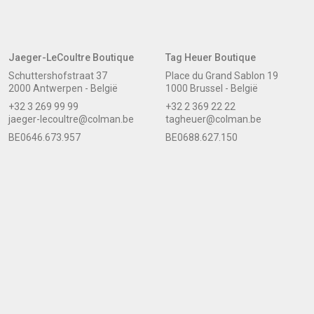
Jaeger-LeCoultre Boutique
Tag Heuer Boutique
Schuttershofstraat 37
Place du Grand Sablon 19
2000 Antwerpen - België
1000 Brussel - België
+32 3 269 99 99
+32 2 369 22 22
jaeger-lecoultre@colman.be
tagheuer@colman.be
BE0646.673.957
BE0688.627.150