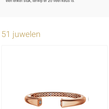
één enkel stuk, terwijl er zo veel keus is.
51 juwelen