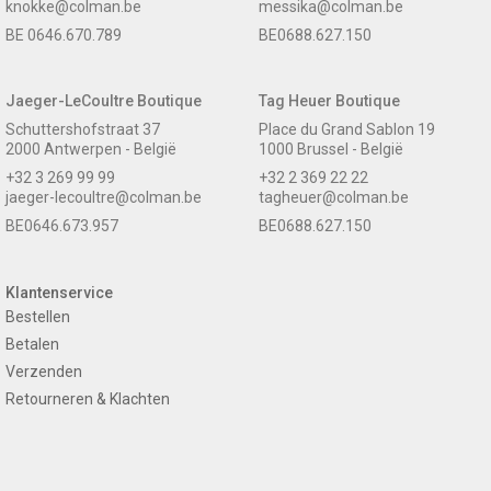
knokke@colman.be
messika@colman.be
BE 0646.670.789
BE0688.627.150
Jaeger-LeCoultre Boutique
Tag Heuer Boutique
Schuttershofstraat 37
Place du Grand Sablon 19
2000 Antwerpen - België
1000 Brussel - België
+32 3 269 99 99
+32 2 369 22 22
jaeger-lecoultre@colman.be
tagheuer@colman.be
BE0646.673.957
BE0688.627.150
Klantenservice
Bestellen
Betalen
Verzenden
Retourneren & Klachten