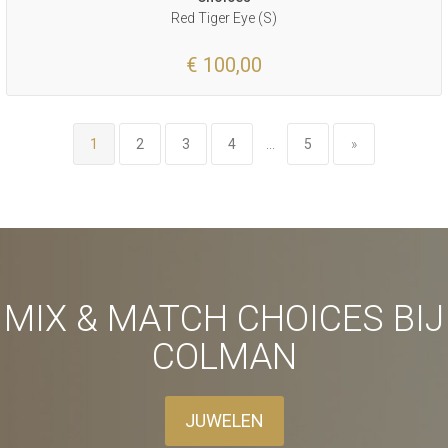
Red Tiger Eye (S)
€ 100,00
1
2
3
4
...
5
»
MIX & MATCH CHOICES BIJ
COLMAN
JUWELEN