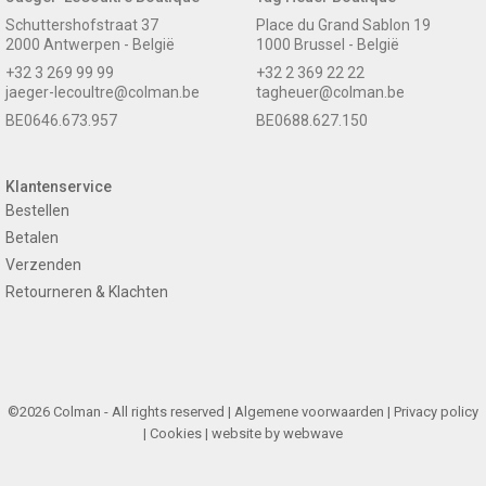
Schuttershofstraat 37
Place du Grand Sablon 19
2000 Antwerpen - België
1000 Brussel - België
+32 3 269 99 99
+32 2 369 22 22
jaeger-lecoultre@colman.be
tagheuer@colman.be
BE0646.673.957
BE0688.627.150
Klantenservice
Bestellen
Betalen
Verzenden
Retourneren & Klachten
©2026 Colman - All rights reserved |
Algemene voorwaarden
|
Privacy policy
|
Cookies
| website by
webwave