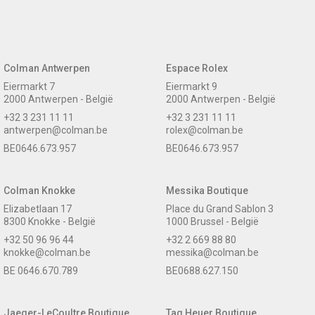
Colman Antwerpen
Espace Rolex
Eiermarkt 7
Eiermarkt 9
2000 Antwerpen - België
2000 Antwerpen - België
+32 3 231 11 11
+32 3 231 11 11
antwerpen@colman.be
rolex@colman.be
BE0646.673.957
BE0646.673.957
Colman Knokke
Messika Boutique
Elizabetlaan 17
Place du Grand Sablon 3
8300 Knokke - België
1000 Brussel - België
+32 50 96 96 44
+32 2 669 88 80
knokke@colman.be
messika@colman.be
BE 0646.670.789
BE0688.627.150
Jaeger-LeCoultre Boutique
Tag Heuer Boutique