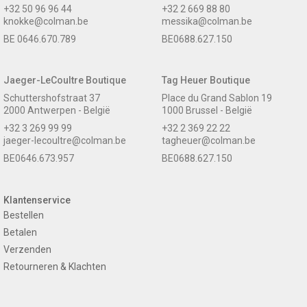
+32 50 96 96 44
+32 2 669 88 80
knokke@colman.be
messika@colman.be
BE 0646.670.789
BE0688.627.150
Jaeger-LeCoultre Boutique
Tag Heuer Boutique
Schuttershofstraat 37
Place du Grand Sablon 19
2000 Antwerpen - België
1000 Brussel - België
+32 3 269 99 99
+32 2 369 22 22
jaeger-lecoultre@colman.be
tagheuer@colman.be
BE0646.673.957
BE0688.627.150
Klantenservice
Bestellen
Betalen
Verzenden
Retourneren & Klachten