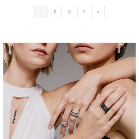
1
2
3
4
»