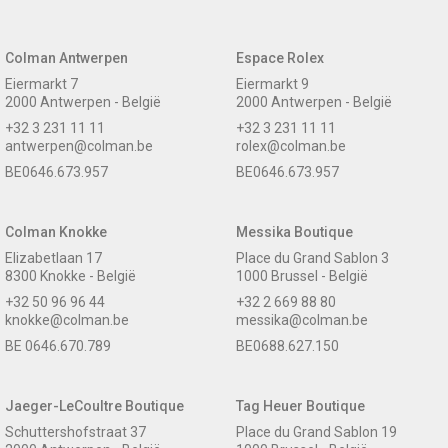
Colman Antwerpen
Espace Rolex
Eiermarkt 7
Eiermarkt 9
2000 Antwerpen - België
2000 Antwerpen - België
+32 3 231 11 11
+32 3 231 11 11
antwerpen@colman.be
rolex@colman.be
BE0646.673.957
BE0646.673.957
Colman Knokke
Messika Boutique
Elizabetlaan 17
Place du Grand Sablon 3
8300 Knokke - België
1000 Brussel - België
+32 50 96 96 44
+32 2 669 88 80
knokke@colman.be
messika@colman.be
BE 0646.670.789
BE0688.627.150
Jaeger-LeCoultre Boutique
Tag Heuer Boutique
Schuttershofstraat 37
Place du Grand Sablon 19