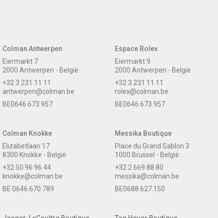
Colman Antwerpen
Espace Rolex
Eiermarkt 7
Eiermarkt 9
2000 Antwerpen - België
2000 Antwerpen - België
+32 3 231 11 11
+32 3 231 11 11
antwerpen@colman.be
rolex@colman.be
BE0646.673.957
BE0646.673.957
Colman Knokke
Messika Boutique
Elizabetlaan 17
Place du Grand Sablon 3
8300 Knokke - België
1000 Brussel - België
+32 50 96 96 44
+32 2 669 88 80
knokke@colman.be
messika@colman.be
BE 0646.670.789
BE0688.627.150
Jaeger-LeCoultre Boutique
Tag Heuer Boutique