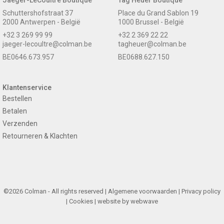
Schuttershofstraat 37
Place du Grand Sablon 19
2000 Antwerpen - België
1000 Brussel - België
+32 3 269 99 99
+32 2 369 22 22
jaeger-lecoultre@colman.be
tagheuer@colman.be
BE0646.673.957
BE0688.627.150
Klantenservice
Bestellen
Betalen
Verzenden
Retourneren & Klachten
©2026 Colman - All rights reserved |
Algemene voorwaarden
|
Privacy policy
|
Cookies
| website by
webwave