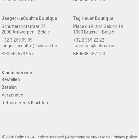
Jaeger-LeCoultre Boutique
Tag Heuer Boutique
Schuttershofstraat 37
Place du Grand Sablon 19
2000 Antwerpen - België
1000 Brussel - België
+32 3 269 99 99
+32 2 369 22 22
jaeger-lecoultre@colman.be
tagheuer@colman.be
BE0646.673.957
BE0688.627.150
Klantenservice
Bestellen
Betalen
Verzenden
Retourneren & Klachten
©2026 Colman - All rights reserved |
Algemene voorwaarden
|
Privacy policy