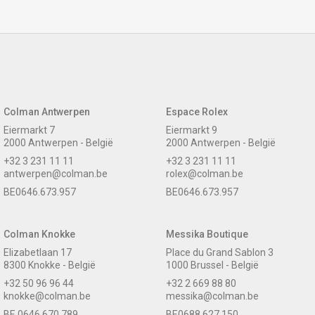
Colman Antwerpen
Espace Rolex
Eiermarkt 7
Eiermarkt 9
2000 Antwerpen - België
2000 Antwerpen - België
+32 3 231 11 11
+32 3 231 11 11
antwerpen@colman.be
rolex@colman.be
BE0646.673.957
BE0646.673.957
Colman Knokke
Messika Boutique
Elizabetlaan 17
Place du Grand Sablon 3
8300 Knokke - België
1000 Brussel - België
+32 50 96 96 44
+32 2 669 88 80
knokke@colman.be
messika@colman.be
BE 0646.670.789
BE0688.627.150