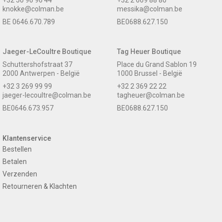
knokke@colman.be
messika@colman.be
BE 0646.670.789
BE0688.627.150
Jaeger-LeCoultre Boutique
Tag Heuer Boutique
Schuttershofstraat 37
Place du Grand Sablon 19
2000 Antwerpen - België
1000 Brussel - België
+32 3 269 99 99
+32 2 369 22 22
jaeger-lecoultre@colman.be
tagheuer@colman.be
BE0646.673.957
BE0688.627.150
Klantenservice
Bestellen
Betalen
Verzenden
Retourneren & Klachten