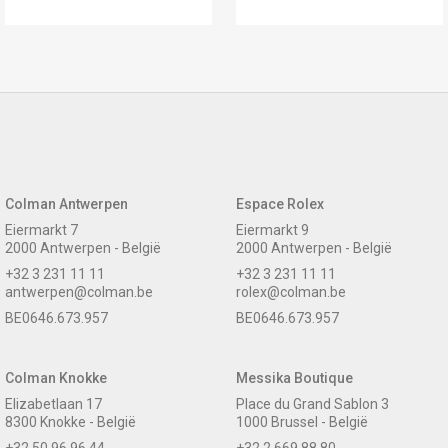
Colman Antwerpen
Espace Rolex
Eiermarkt 7
Eiermarkt 9
2000 Antwerpen - België
2000 Antwerpen - België
+32 3 231 11 11
+32 3 231 11 11
antwerpen@colman.be
rolex@colman.be
BE0646.673.957
BE0646.673.957
Colman Knokke
Messika Boutique
Elizabetlaan 17
Place du Grand Sablon 3
8300 Knokke - België
1000 Brussel - België
+32 50 96 96 44
+32 2 669 88 80