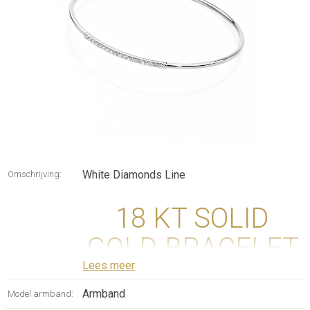
White Diamonds Line
Omschrijving:
18 KT SOLID
GOLD BRACELET
Lees meer
WITH DIAMONDS
Armband
Model armband: