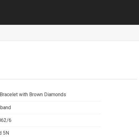
 Bracelet with Brown Diamonds
mband
862/6
d 5N