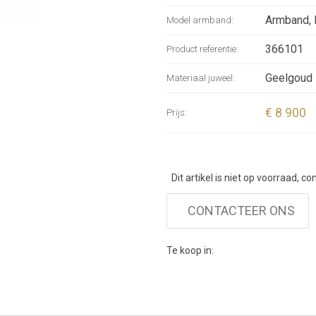
model is a
Armband, 
Model armband:
cm) sizes
366101
Product referentie:
Geelgoud
Materiaal juweel:
€ 8 900
Prijs:
Dit artikel is niet op voorraad, c
CONTACTEER ONS
Te koop in: