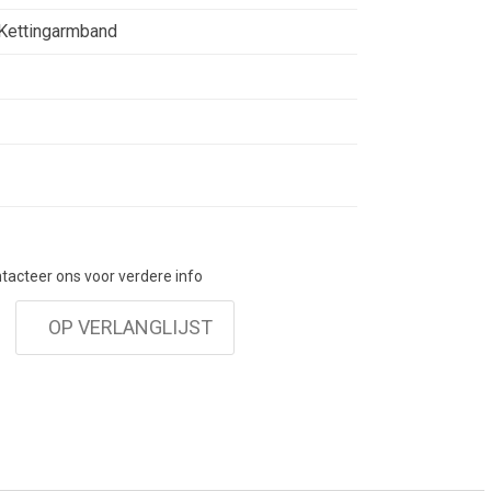
vailable in women's (20.5 cm) and men's (23.5
Kettingarmband
.
ontacteer ons voor verdere info
OP VERLANGLIJST