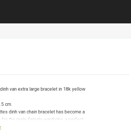
inh van extra large bracelet in 18k yellow
.5 cm.
tes dinh van chain bracelet has become a
 for the male-female wardrobe, a perfect
ewelry without age or gender. This unisex
r