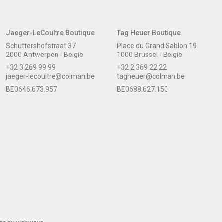
Jaeger-LeCoultre Boutique
Tag Heuer Boutique
Schuttershofstraat 37
Place du Grand Sablon 19
2000 Antwerpen - België
1000 Brussel - België
+32 3 269 99 99
+32 2 369 22 22
jaeger-lecoultre@colman.be
tagheuer@colman.be
BE0646.673.957
BE0688.627.150