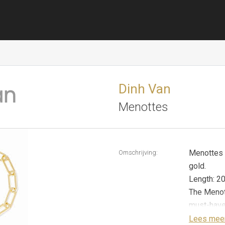
Dinh Van
Menottes
Menottes d
Omschrijving:
gold.
Length: 20
The Menot
must-have
piece of j
Lees mee