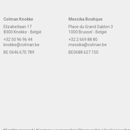
Colman Knokke
Messika Boutique
Elizabetlaan 17
Place du Grand Sablon 3
8300 Knokke - België
1000 Brussel - België
+32 50 96 96 44
+32 2 669 88 80
knokke@colman.be
messika@colman.be
BE 0646.670.789
BE0688.627.150