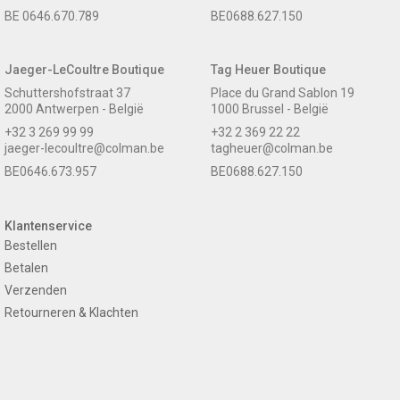
BE 0646.670.789
BE0688.627.150
Jaeger-LeCoultre Boutique
Tag Heuer Boutique
Schuttershofstraat 37
Place du Grand Sablon 19
2000 Antwerpen - België
1000 Brussel - België
+32 3 269 99 99
+32 2 369 22 22
jaeger-lecoultre@colman.be
tagheuer@colman.be
BE0646.673.957
BE0688.627.150
Klantenservice
Bestellen
Betalen
Verzenden
Retourneren & Klachten