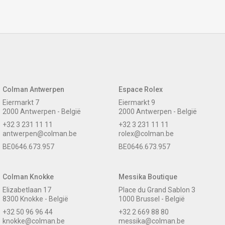
Colman Antwerpen
Espace Rolex
Eiermarkt 7
Eiermarkt 9
2000 Antwerpen - België
2000 Antwerpen - België
+32 3 231 11 11
+32 3 231 11 11
antwerpen@colman.be
rolex@colman.be
BE0646.673.957
BE0646.673.957
Colman Knokke
Messika Boutique
Elizabetlaan 17
Place du Grand Sablon 3
8300 Knokke - België
1000 Brussel - België
+32 50 96 96 44
+32 2 669 88 80
knokke@colman.be
messika@colman.be