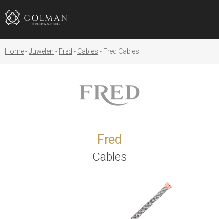
Home
Juwelen
Fred
Cables
Fred Cables
Fred
Cables