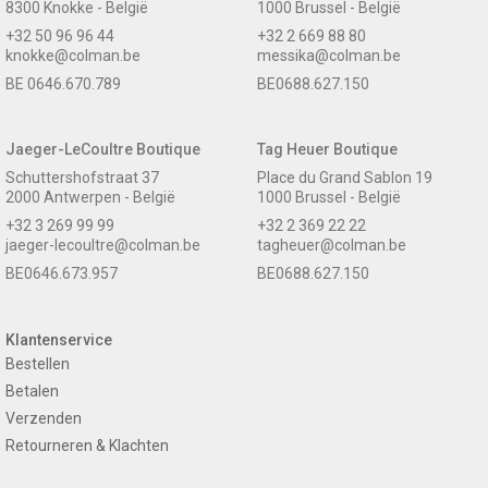
8300 Knokke - België
1000 Brussel - België
+32 50 96 96 44
+32 2 669 88 80
knokke@colman.be
messika@colman.be
BE 0646.670.789
BE0688.627.150
Jaeger-LeCoultre Boutique
Tag Heuer Boutique
Schuttershofstraat 37
Place du Grand Sablon 19
2000 Antwerpen - België
1000 Brussel - België
+32 3 269 99 99
+32 2 369 22 22
jaeger-lecoultre@colman.be
tagheuer@colman.be
BE0646.673.957
BE0688.627.150
Klantenservice
Bestellen
Betalen
Verzenden
Retourneren & Klachten