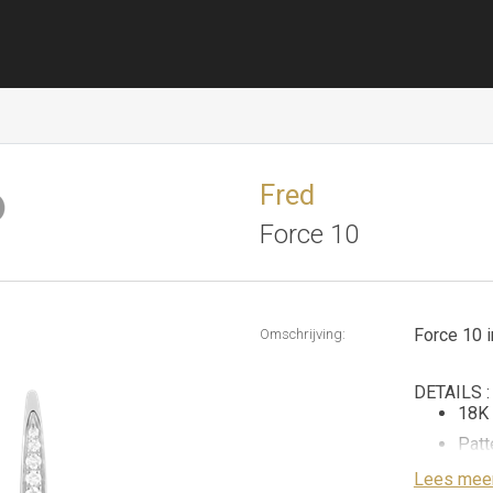
Fred
Force 10
Force 10 i
Omschrijving:
DETAILS :
18K 
Patt
60 b
Lees mee