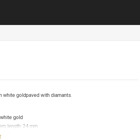
n white goldpaved with diamants.
white gold
ern length: 24 mm
rilliant cut white diamonds : 0.61 carat*/ GVS
r