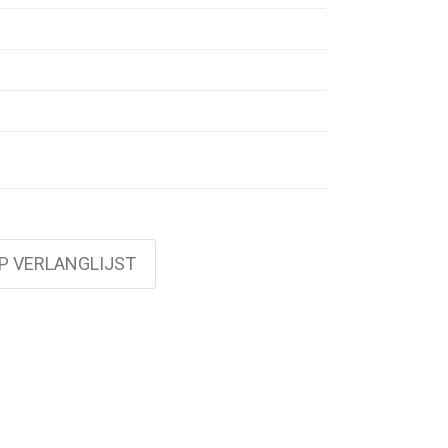
 weight of the stones is an average value
ided for reference purposes only.
P VERLANGLIJST