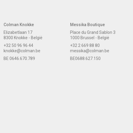
Colman Knokke
Messika Boutique
Elizabetlaan 17
Place du Grand Sablon 3
8300 Knokke - België
1000 Brussel - België
+32 50 96 96 44
+32 2 669 88 80
knokke@colman.be
messika@colman.be
BE 0646.670.789
BE0688.627.150