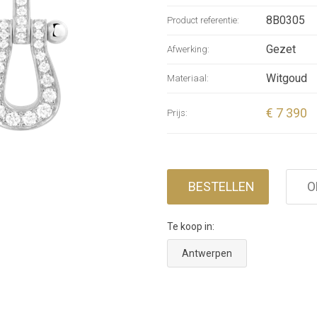
*The
8B0305
Product referentie:
prov
Gezet
Afwerking:
Witgoud
Materiaal:
€ 7 390
Prijs:
BESTELLEN
O
Te koop in:
Antwerpen