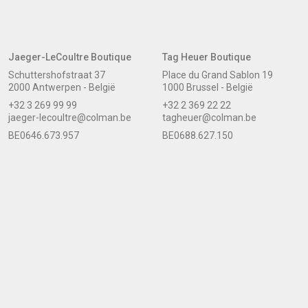
Jaeger-LeCoultre Boutique
Tag Heuer Boutique
Schuttershofstraat 37
Place du Grand Sablon 19
2000 Antwerpen - België
1000 Brussel - België
+32 3 269 99 99
+32 2 369 22 22
jaeger-lecoultre@colman.be
tagheuer@colman.be
BE0646.673.957
BE0688.627.150