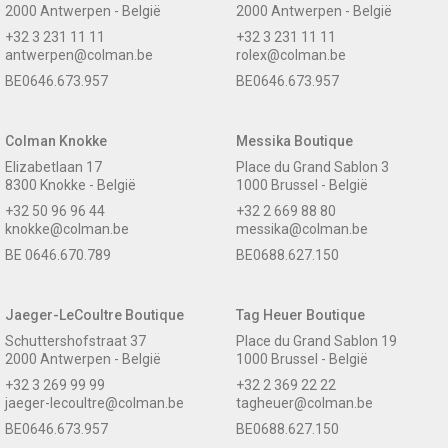
2000 Antwerpen - België
2000 Antwerpen - België
+32 3 231 11 11
+32 3 231 11 11
antwerpen@colman.be
rolex@colman.be
BE0646.673.957
BE0646.673.957
Colman Knokke
Messika Boutique
Elizabetlaan 17
Place du Grand Sablon 3
8300 Knokke - België
1000 Brussel - België
+32 50 96 96 44
+32 2 669 88 80
knokke@colman.be
messika@colman.be
BE 0646.670.789
BE0688.627.150
Jaeger-LeCoultre Boutique
Tag Heuer Boutique
Schuttershofstraat 37
Place du Grand Sablon 19
2000 Antwerpen - België
1000 Brussel - België
+32 3 269 99 99
+32 2 369 22 22
jaeger-lecoultre@colman.be
tagheuer@colman.be
BE0646.673.957
BE0688.627.150