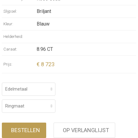
Briljant
Slijpsel:
Blauw
Kleur:
Helderheid:
8.96 CT
Caraat:
€ 8 723
Prijs:
Edelmetaal
Ringmaat
BESTELLEN
OP VERLANGLIJST