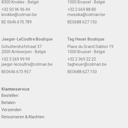
8300 Knokke - België
1000 Brussel - België
+32 50 96 96 44
+32 2 669 88 80
knokke@colman.be
messika@colman.be
BE 0646.670.789
BE0688.627.150
Jaeger-LeCoultre Boutique
Tag Heuer Boutique
Schuttershofstraat 37
Place du Grand Sablon 19
2000 Antwerpen - België
1000 Brussel - België
+32 3 269 99 99
+32 2 369 22 22
jaeger-lecoultre@colman.be
tagheuer@colman.be
BE0646.673.957
BE0688.627.150
Klantenservice
Bestellen
Betalen
Verzenden
Retourneren & Klachten