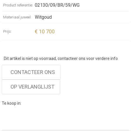
02130/09/BR/59/WG
Product referentie:
Flix.Flex “Cercle 9 Pavé” has an oval profile
and is 9 mm wide, and is set with a beautiful
Witgoud
Materiaal juweel:
0,55 ct. diamond pavé (G/VVS-VS1). The
bangle is handcrafted in our atelier in
€ 10 700
Prijs:
Eisingen, Germany.
Dit artikel is niet op voorraad, contacteer ons voor verdere info
CONTACTEER ONS
OP VERLANGLIJST
Te koop in: