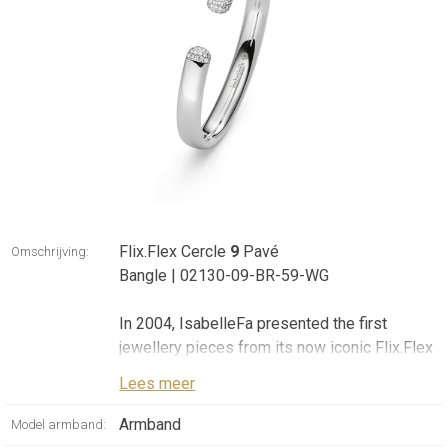
Flix.Flex Cercle
9
Pavé
Omschrijving:
Bangle | 02130-09-BR-59-WG
In 2004, IsabelleFa presented the first
jewellery pieces from its now iconic Flix.Flex
collection: no titanium, no steel, no springs -
Lees meer
only 18 karat gold. This collection presents
flexible collars and bangles in puristic design
Armband
Model armband:
and with versatile styling options. The