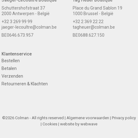
Schuttershofstraat 37
Place du Grand Sablon 19
2000 Antwerpen - België
1000 Brussel - België
+32 3 269 99 99
+32 2 369 22 22
jaeger-lecoultre@colman.be
tagheuer@colman.be
BE0646.673.957
BE0688.627.150
Klantenservice
Bestellen
Betalen
Verzenden
Retourneren & Klachten
©2026 Colman - All rights reserved |
Algemene voorwaarden
|
Privacy policy
|
Cookies
| website by
webwave