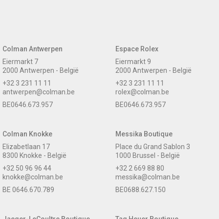
Colman Antwerpen
Espace Rolex
Eiermarkt 7
Eiermarkt 9
2000 Antwerpen - België
2000 Antwerpen - België
+32 3 231 11 11
+32 3 231 11 11
antwerpen@colman.be
rolex@colman.be
BE0646.673.957
BE0646.673.957
Colman Knokke
Messika Boutique
Elizabetlaan 17
Place du Grand Sablon 3
8300 Knokke - België
1000 Brussel - België
+32 50 96 96 44
+32 2 669 88 80
knokke@colman.be
messika@colman.be
BE 0646.670.789
BE0688.627.150
Jaeger-LeCoultre Boutique
Tag Heuer Boutique