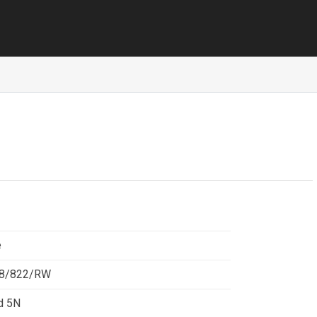
e
8/822/RW
d 5N