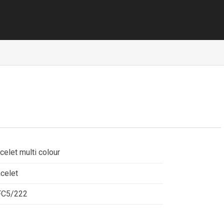
celet multi colour
celet
FC5/222