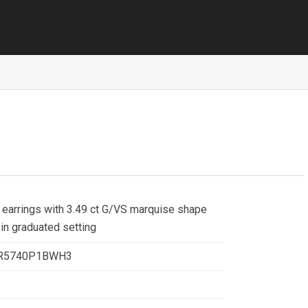
 earrings with 3.49 ct G/VS marquise shape
in graduated setting
OR5740P1BWH3