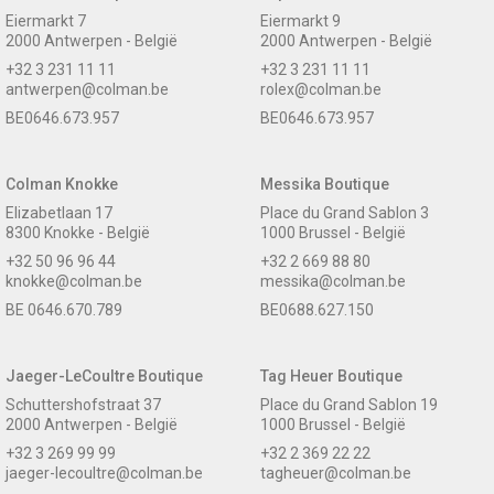
Eiermarkt 7
Eiermarkt 9
2000 Antwerpen - België
2000 Antwerpen - België
+32 3 231 11 11
+32 3 231 11 11
antwerpen@colman.be
rolex@colman.be
BE0646.673.957
BE0646.673.957
Colman Knokke
Messika Boutique
Elizabetlaan 17
Place du Grand Sablon 3
8300 Knokke - België
1000 Brussel - België
+32 50 96 96 44
+32 2 669 88 80
knokke@colman.be
messika@colman.be
BE 0646.670.789
BE0688.627.150
Jaeger-LeCoultre Boutique
Tag Heuer Boutique
Schuttershofstraat 37
Place du Grand Sablon 19
2000 Antwerpen - België
1000 Brussel - België
+32 3 269 99 99
+32 2 369 22 22
jaeger-lecoultre@colman.be
tagheuer@colman.be