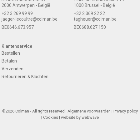
2000 Antwerpen - België
1000 Brussel - België
+32 3 269 99 99
+32 2 369 22 22
jaeger-lecoultre@colman.be
tagheuer@colman.be
BE0646.673.957
BE0688.627.150
Klantenservice
Bestellen
Betalen
Verzenden
Retourneren & Klachten
©2026 Colman - All rights reserved |
Algemene voorwaarden
|
Privacy policy
|
Cookies
| website by
webwave