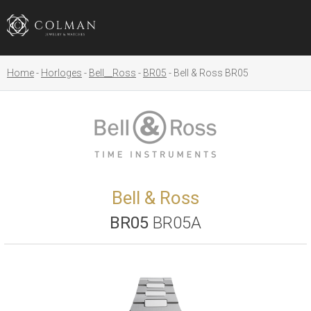
Home
Horloges
Bell__Ross
BR05
Bell & Ross BR05
Bell & Ross
BR05
BR05A