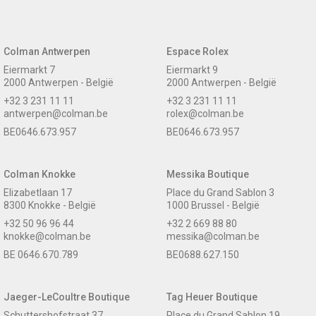
Colman Antwerpen
Espace Rolex
Eiermarkt 7
Eiermarkt 9
2000 Antwerpen - België
2000 Antwerpen - België
+32 3 231 11 11
+32 3 231 11 11
antwerpen@colman.be
rolex@colman.be
BE0646.673.957
BE0646.673.957
Colman Knokke
Messika Boutique
Elizabetlaan 17
Place du Grand Sablon 3
8300 Knokke - België
1000 Brussel - België
+32 50 96 96 44
+32 2 669 88 80
knokke@colman.be
messika@colman.be
BE 0646.670.789
BE0688.627.150
Jaeger-LeCoultre Boutique
Tag Heuer Boutique
Schuttershofstraat 37
Place du Grand Sablon 19