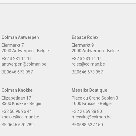
Colman Antwerpen
Espace Rolex
Eiermarkt 7
Eiermarkt 9
2000 Antwerpen - België
2000 Antwerpen - België
+32 3 231 11 11
+32 3 231 11 11
antwerpen@colman.be
rolex@colman.be
BE0646.673.957
BE0646.673.957
Colman Knokke
Messika Boutique
Elizabetlaan 17
Place du Grand Sablon 3
8300 Knokke - België
1000 Brussel - België
+32 50 96 96 44
+32 2 669 88 80
knokke@colman.be
messika@colman.be
BE 0646.670.789
BE0688.627.150