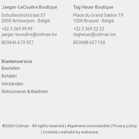
Jaeger-LeCoultre Boutique
Tag Heuer Boutique
Schuttershofstraat 37
Place du Grand Sablon 19
2000 Antwerpen - België
1000 Brussel - België
+32 3 269 99 99
+32 2 369 22 22
jaeger-lecoultre@colman.be
tagheuer@colman.be
BE0646.673.957
BE0688.627.150
Klantenservice
Bestellen
Betalen
Verzenden
Retourneren & Klachten
©2026 Colman - All rights reserved |
Algemene voorwaarden
|
Privacy policy
|
Cookies
| website by
webwave