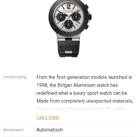
From the first-generation models launched in
Omschrijving:
1998, the Bvlgari Aluminium watch has
redefined what a luxury sport watch can be.
Made from completely unexpected materials,
today's iconic timepiece boasts the same
pioneering allure of the original watch,
Lees meer
speaking a universal language that goes far
Automatisch
Binnenwerk:
beyond gender, age, trends and eras. Simple