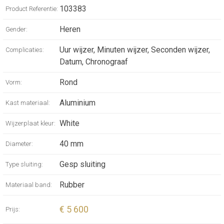
yet striking, Bvlgari Aluminium keeps
103383
Product Referentie:
approaching the watchmaking world with a
Heren
Gender:
boldness and strength that feels refreshing
and incredibly modern.
Uur wijzer, Minuten wijzer, Seconden wijzer,
Complicaties:
Bvlgari Aluminium watch with mechanical
Datum, Chronograaf
manufacture movement, automatic winding,
Rond
Vorm:
chronograph, 40 mm aluminium and titanium
case, black rubber bezel with BVLGARI
Aluminium
Kast materiaal:
BVLGARI engraving, grey dial, date opening
and black rubber bracelet. Water resistant up
White
Wijzerplaat kleur:
to 100 metres.
40 mm
Diameter:
Gesp sluiting
Type sluiting:
Rubber
Materiaal band:
€ 5 600
Prijs: