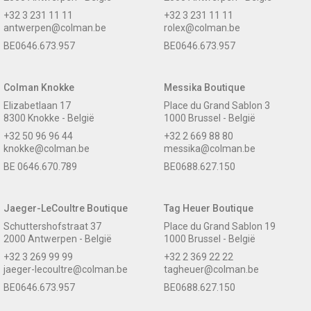
+32 3 231 11 11
+32 3 231 11 11
antwerpen@colman.be
rolex@colman.be
BE0646.673.957
BE0646.673.957
Colman Knokke
Messika Boutique
Elizabetlaan 17
Place du Grand Sablon 3
8300 Knokke - België
1000 Brussel - België
+32 50 96 96 44
+32 2 669 88 80
knokke@colman.be
messika@colman.be
BE 0646.670.789
BE0688.627.150
Jaeger-LeCoultre Boutique
Tag Heuer Boutique
Schuttershofstraat 37
Place du Grand Sablon 19
2000 Antwerpen - België
1000 Brussel - België
+32 3 269 99 99
+32 2 369 22 22
jaeger-lecoultre@colman.be
tagheuer@colman.be
BE0646.673.957
BE0688.627.150