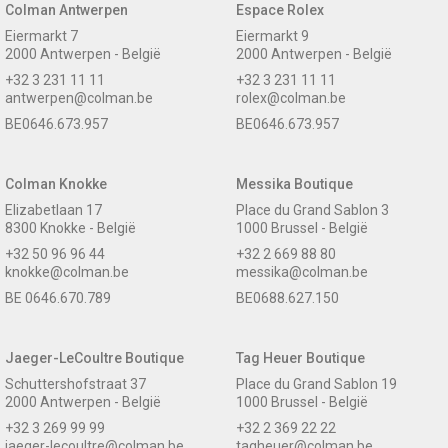
Colman Antwerpen
Espace Rolex
Eiermarkt 7
Eiermarkt 9
2000 Antwerpen - België
2000 Antwerpen - België
+32 3 231 11 11
+32 3 231 11 11
antwerpen@colman.be
rolex@colman.be
BE0646.673.957
BE0646.673.957
Colman Knokke
Messika Boutique
Elizabetlaan 17
Place du Grand Sablon 3
8300 Knokke - België
1000 Brussel - België
+32 50 96 96 44
+32 2 669 88 80
knokke@colman.be
messika@colman.be
BE 0646.670.789
BE0688.627.150
Jaeger-LeCoultre Boutique
Tag Heuer Boutique
Schuttershofstraat 37
Place du Grand Sablon 19
2000 Antwerpen - België
1000 Brussel - België
+32 3 269 99 99
+32 2 369 22 22
jaeger-lecoultre@colman.be
tagheuer@colman.be