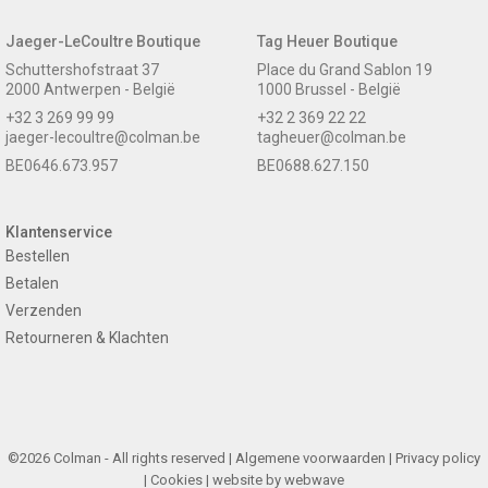
Jaeger-LeCoultre Boutique
Tag Heuer Boutique
Schuttershofstraat 37
Place du Grand Sablon 19
2000 Antwerpen - België
1000 Brussel - België
+32 3 269 99 99
+32 2 369 22 22
jaeger-lecoultre@colman.be
tagheuer@colman.be
BE0646.673.957
BE0688.627.150
Klantenservice
Bestellen
Betalen
Verzenden
Retourneren & Klachten
©2026 Colman - All rights reserved |
Algemene voorwaarden
|
Privacy policy
|
Cookies
| website by
webwave