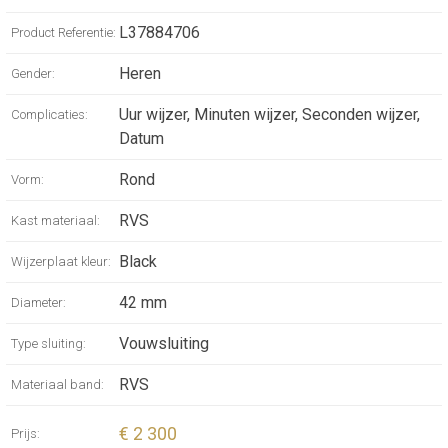
reserve up to 72 hours.
Screw-in crown unidirectional rotating bezel,
L37884706
Product Referentie:
water-resistant to 30 bar, scratch-resistant
Heren
Gender:
sapphire crystal, with several layers of anti-
reflective coating on both sides.
Uur wijzer, Minuten wijzer, Seconden wijzer,
Complicaties:
Black lacquered polished dial, swiss super-
Datum
luminova®.
Rond
Vorm:
Stainless steel band, with double security
folding clasp with micro adjustment system.
RVS
Kast materiaal:
Black
Wijzerplaat kleur:
42 mm
Diameter:
Vouwsluiting
Type sluiting:
RVS
Materiaal band:
€ 2 300
Prijs: