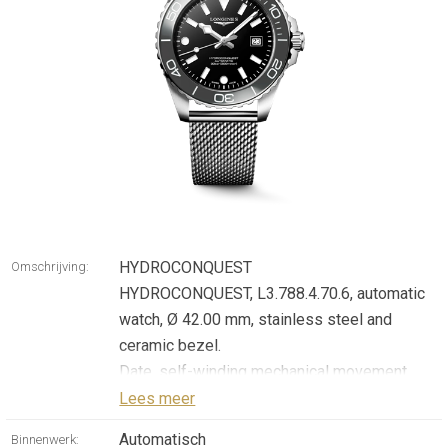
HYDROCONQUEST
Omschrijving:
HYDROCONQUEST, L3.788.4.70.6, automatic
watch, Ø 42.00 mm, stainless steel and
ceramic bezel.
Date, self-winding mechanical movement
beating at 25'200 vibrations per hour, with a
Lees meer
monocrystalline silicon balance-spring power
Automatisch
Binnenwerk: