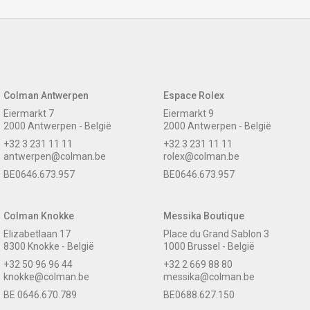
Colman Antwerpen
Espace Rolex
Eiermarkt 7
Eiermarkt 9
2000 Antwerpen - België
2000 Antwerpen - België
+32 3 231 11 11
+32 3 231 11 11
antwerpen@colman.be
rolex@colman.be
BE0646.673.957
BE0646.673.957
Colman Knokke
Messika Boutique
Elizabetlaan 17
Place du Grand Sablon 3
8300 Knokke - België
1000 Brussel - België
+32 50 96 96 44
+32 2 669 88 80
knokke@colman.be
messika@colman.be
BE 0646.670.789
BE0688.627.150