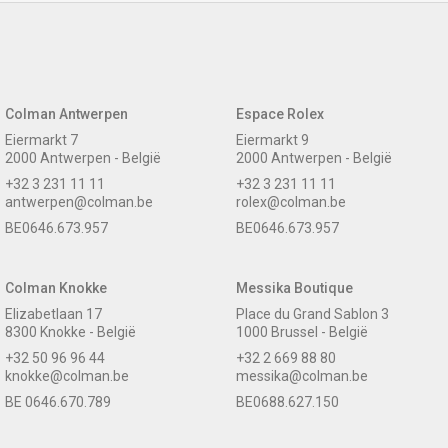
Colman Antwerpen
Espace Rolex
Eiermarkt 7
Eiermarkt 9
2000 Antwerpen - België
2000 Antwerpen - België
+32 3 231 11 11
+32 3 231 11 11
antwerpen@colman.be
rolex@colman.be
BE0646.673.957
BE0646.673.957
Colman Knokke
Messika Boutique
Elizabetlaan 17
Place du Grand Sablon 3
8300 Knokke - België
1000 Brussel - België
+32 50 96 96 44
+32 2 669 88 80
knokke@colman.be
messika@colman.be
BE 0646.670.789
BE0688.627.150