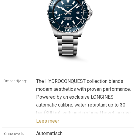
The HYDROCONQUEST collection blends
Omschrijving:
modern aesthetics with proven performance.
Powered by an exclusive LONGINES
automatic calibre, water-resistant up to 30
bar (300 m), with unidirectional bezel, screw-
in crown and screw-down case back.
Lees meer
Automatisch
Binnenwerk: