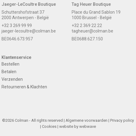
Jaeger-LeCoultre Boutique
Tag Heuer Boutique
Schuttershofstraat 37
Place du Grand Sablon 19
2000 Antwerpen - België
1000 Brussel - België
+32 3 269 99 99
+32 2 369 22 22
jaeger-lecoultre@colman.be
tagheuer@colman.be
BE0646.673.957
BE0688.627.150
Klantenservice
Bestellen
Betalen
Verzenden
Retourneren & Klachten
©2026 Colman - All rights reserved |
Algemene voorwaarden
|
Privacy policy
|
Cookies
| website by
webwave