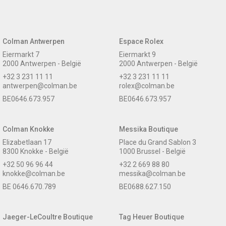
Colman Antwerpen
Espace Rolex
Eiermarkt 7
Eiermarkt 9
2000 Antwerpen - België
2000 Antwerpen - België
+32 3 231 11 11
+32 3 231 11 11
antwerpen@colman.be
rolex@colman.be
BE0646.673.957
BE0646.673.957
Colman Knokke
Messika Boutique
Elizabetlaan 17
Place du Grand Sablon 3
8300 Knokke - België
1000 Brussel - België
+32 50 96 96 44
+32 2 669 88 80
knokke@colman.be
messika@colman.be
BE 0646.670.789
BE0688.627.150
Jaeger-LeCoultre Boutique
Tag Heuer Boutique