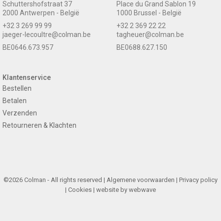
Schuttershofstraat 37
Place du Grand Sablon 19
2000 Antwerpen - België
1000 Brussel - België
+32 3 269 99 99
+32 2 369 22 22
jaeger-lecoultre@colman.be
tagheuer@colman.be
BE0646.673.957
BE0688.627.150
Klantenservice
Bestellen
Betalen
Verzenden
Retourneren & Klachten
©2026 Colman - All rights reserved |
Algemene voorwaarden
|
Privacy policy
|
Cookies
| website by
webwave