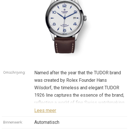
Named after the year that the TUDOR brand
Omschrijving:
was created by Rolex Founder Hans
Wilsdorf, the timeless and elegant TUDOR
1926 line captures the essence of the brand,
reflecting a world of fine Swiss watchmaking
where mechanical excellence goes hand-in-
Lees meer
hand with enduring sophistication.
Automatisch
Binnenwerk: