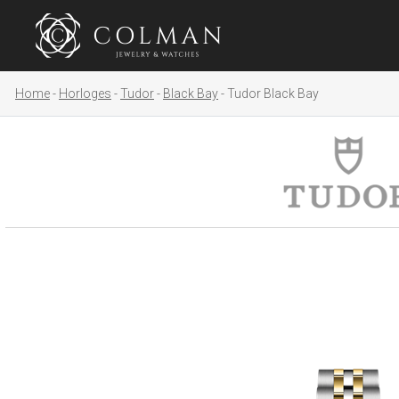
Home
Horloges
Tudor
Black Bay
Tudor Black Bay