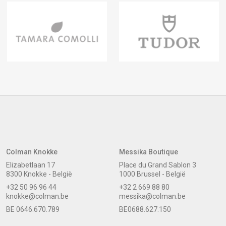
Colman Knokke
Messika Boutique
Elizabetlaan 17
Place du Grand Sablon 3
8300 Knokke - België
1000 Brussel - België
+32 50 96 96 44
+32 2 669 88 80
knokke@colman.be
messika@colman.be
BE 0646.670.789
BE0688.627.150