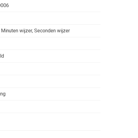
0006
, Minuten wijzer, Seconden wijzer
ld
ing