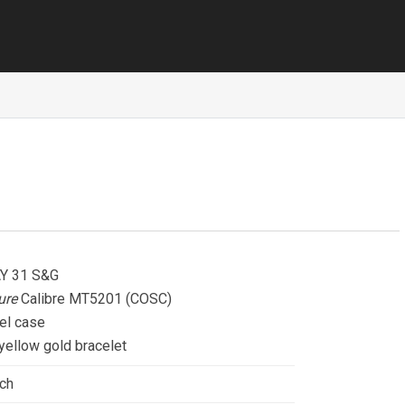
Y 31 S&G
ure
Calibre MT5201 (COSC)
el case
yellow gold bracelet
ch