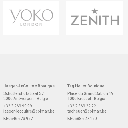
Jaeger-LeCoultre Boutique
Tag Heuer Boutique
Schuttershofstraat 37
Place du Grand Sablon 19
2000 Antwerpen - België
1000 Brussel - België
+32 3 269 99 99
+32 2 369 22 22
jaeger-lecoultre@colman.be
tagheuer@colman.be
BE0646.673.957
BE0688.627.150