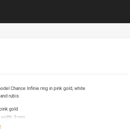
el Chance Infinie ring in pink gold, white
and rubis.
pink gold
 width: 9 mm
rilliant cut white diamonds : 0,19 carat* / GVS
r