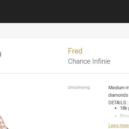
Fred
Chance Infinie
Medium mod
Omschrijving:
diamonds 
DETAILS :
18k 
Ring
30 b
Lees mee