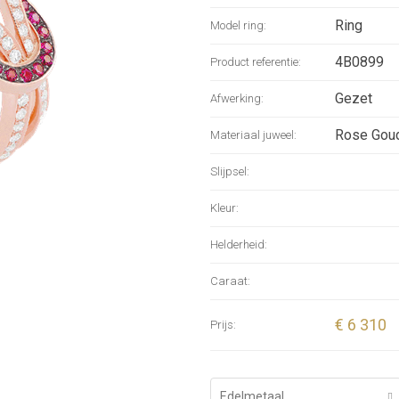
33 r
Ring
Model ring:
*The weigh
4B0899
Product referentie:
informatio
Gezet
Afwerking:
Rose Gou
Materiaal juweel:
Slijpsel:
Kleur:
Helderheid:
Caraat:
€ 6 310
Prijs:
Edelmetaal