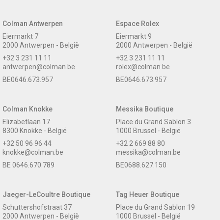
Colman Antwerpen
Espace Rolex
Eiermarkt 7
Eiermarkt 9
2000 Antwerpen - België
2000 Antwerpen - België
+32 3 231 11 11
+32 3 231 11 11
antwerpen@colman.be
rolex@colman.be
BE0646.673.957
BE0646.673.957
Colman Knokke
Messika Boutique
Elizabetlaan 17
Place du Grand Sablon 3
8300 Knokke - België
1000 Brussel - België
+32 50 96 96 44
+32 2 669 88 80
knokke@colman.be
messika@colman.be
BE 0646.670.789
BE0688.627.150
Jaeger-LeCoultre Boutique
Tag Heuer Boutique
Schuttershofstraat 37
Place du Grand Sablon 19
2000 Antwerpen - België
1000 Brussel - België