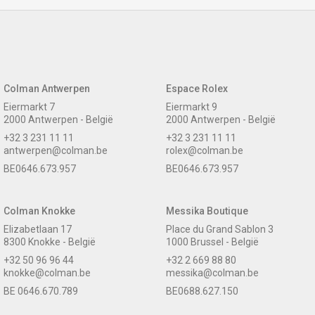
Colman Antwerpen
Espace Rolex
Eiermarkt 7
Eiermarkt 9
2000 Antwerpen - België
2000 Antwerpen - België
+32 3 231 11 11
+32 3 231 11 11
antwerpen@colman.be
rolex@colman.be
BE0646.673.957
BE0646.673.957
Colman Knokke
Messika Boutique
Elizabetlaan 17
Place du Grand Sablon 3
8300 Knokke - België
1000 Brussel - België
+32 50 96 96 44
+32 2 669 88 80
knokke@colman.be
messika@colman.be
BE 0646.670.789
BE0688.627.150