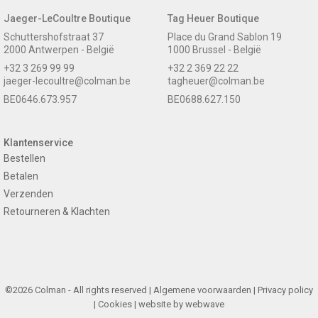
Jaeger-LeCoultre Boutique
Tag Heuer Boutique
Schuttershofstraat 37
Place du Grand Sablon 19
2000 Antwerpen - België
1000 Brussel - België
+32 3 269 99 99
+32 2 369 22 22
jaeger-lecoultre@colman.be
tagheuer@colman.be
BE0646.673.957
BE0688.627.150
Klantenservice
Bestellen
Betalen
Verzenden
Retourneren & Klachten
©2026 Colman - All rights reserved |
Algemene voorwaarden
|
Privacy policy
|
Cookies
| website by
webwave