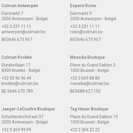
Colman Antwerpen
Espace Rolex
Eiermarkt 7
Eiermarkt 9
2000 Antwerpen - België
2000 Antwerpen - België
+32 3 231 11 11
+32 3 231 11 11
antwerpen@colman.be
rolex@colman.be
BE0646.673.957
BE0646.673.957
Colman Knokke
Messika Boutique
Elizabetlaan 17
Place du Grand Sablon 3
8300 Knokke - België
1000 Brussel - België
+32 50 96 96 44
+32 2 669 88 80
knokke@colman.be
messika@colman.be
BE 0646.670.789
BE0688.627.150
Jaeger-LeCoultre Boutique
Tag Heuer Boutique
Schuttershofstraat 37
Place du Grand Sablon 19
2000 Antwerpen - België
1000 Brussel - België
+32 3 269 99 99
+32 2 369 22 22