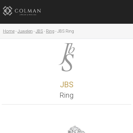
Home
Juwelen
JBS
Ring
JBS Ring
JBS
Ring