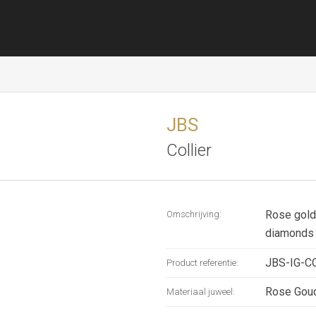
JBS
Collier
Rose gold
Omschrijving:
diamonds
JBS-IG-
Product referentie:
Rose Gou
Materiaal juweel: